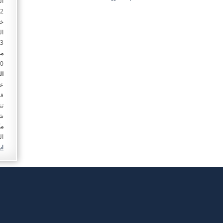
ال
خا
ال
3. المستندات الأصلية التي تثبت صفة الشخص الحاضر وصلاحيته للتوقيع / إعلان الجريدة في حالة التنازل أو الفسخ.
مد
20 د
ال
عق
فس
تن
شر
مك
ال
اس