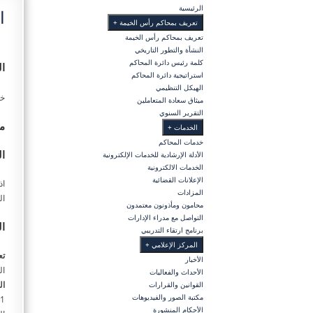
الرئيسية
ا
تعريف بمحاكم رأس الخيمة
+
تعريف بمحاكم رأس الخيمة
النشأة والتطور التاريخي
كلمة رئيس دائرة المحاكم
ا
استراتيجية دائرة المحاكم
الهيكل التنظيمي
خد
ميثاق سعادة المتعاملين
التقرير السنوي
مع
الخدمات
+
خدمات المحاكم
ا
الأدلة الإرشادية للخدمات الإلكترونية
الخدمات الالكترونية
الإعلانات القضائية
المزادات
المبلغ 0
محامون ومأذونون معتمدون
التواصل مع مدراء الإدارات
ال
برنامج ارتقاء التدريبي
المركز الإعلامي
+
تع
الأخبار
ال
الأحداث والفعاليات
ال
القوانين والقرارات
مكتبة الصور والفيديوهات
الأحكام المنشورة