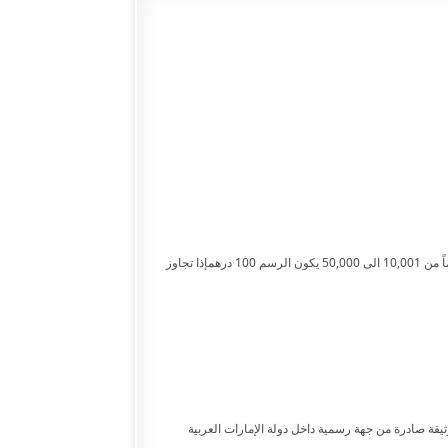
اذا كان محدد القيمة ينظر إلى المبلغ حسب التالي :من 1000 الى 10,000 يكون الرسم 50 درهماً من 10,001 الى 50,000 يكون الرسم 100 درهمإذا تجاوز
وثيقة صادرة من جهة رسمية داخل دولة الإمارات العربية