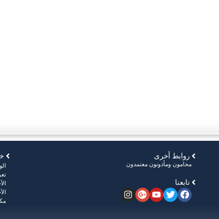
روابط أخرى
خر
محامون ومأذونون معتمدون
ال
تعر
تابعنا
الأ
الأ
مكت