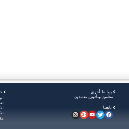
روابط أخرى
خر
محامون ومأذونون معتمدون
ال
تعر
تابعنا
الأ
الأ
مكت