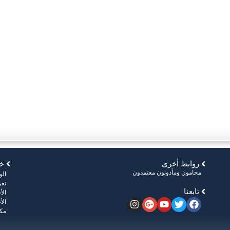
روابط أخرى
خر
محامون ومأذونون معتمدون
ال
تعر
تابعنا
الأ
الأ
مكت