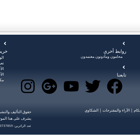
روابط أخرى
خريط
محامون ومأذونون معتمدون
ال
تعر
الأ
تابعنا
الأ
مكت
كام
|
الآراء والمقترحات
|
الشكاوي
حقوق التأليف والنش
يشرف على هذا الموق
عدد الزائرين: 3737859