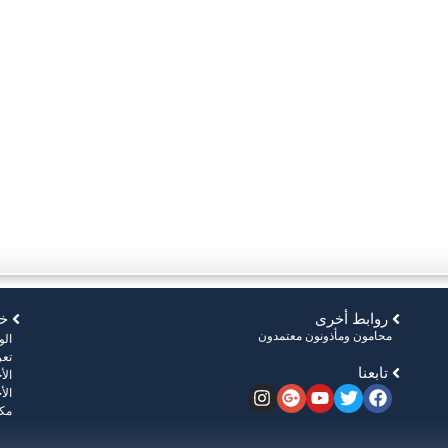
روابط أخرى
خر
محامون ومأذونون معتمدون
ال
تعر
تابعنا
الأ
الأ
مكت