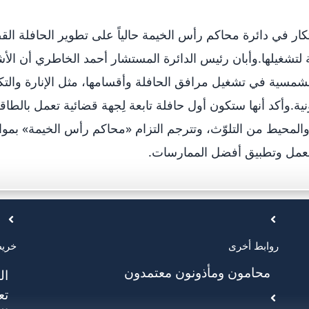
ار في دائرة محاكم رأس الخيمة حالياً على تطوير الحافلة القض
لتشغيلها.وأبان رئيس الدائرة المستشار أحمد الخاطري أن الأش
شمسية في تشغيل مرافق الحافلة وأقسامها، مثل الإنارة والتك
نية.وأكد أنها ستكون أول حافلة تابعة لِجهة قضائية تعمل بالطاقة 
 والمحيط من التلوّث، وتترجم التزام «محاكم رأس الخيمة» بموا
لعمل وتطبيق أفضل الممارسات.
روابط أخرى
خريط
محامون ومأذونون معتمدون
ال
تع