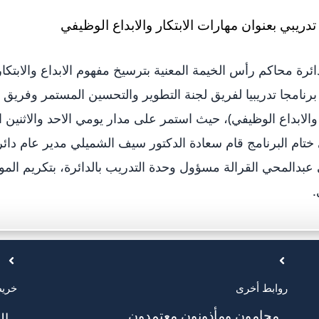
ة محاكم رأس الخيمة المعنية بترسيخ مفهوم الابداع والابتكا
 برنامجا تدريبيا لفريق لجنة التطوير والتحسين المستمر وفريق الا
20، وفي ختام البرنامج قام سعادة الدكتور سيف الشميلي مدير عام د
بدالمحي القرالة مسؤول وحدة التدريب بالدائرة، بتكريم ال
.
روابط أخرى
خريط
محامون ومأذونون معتمدون
ال