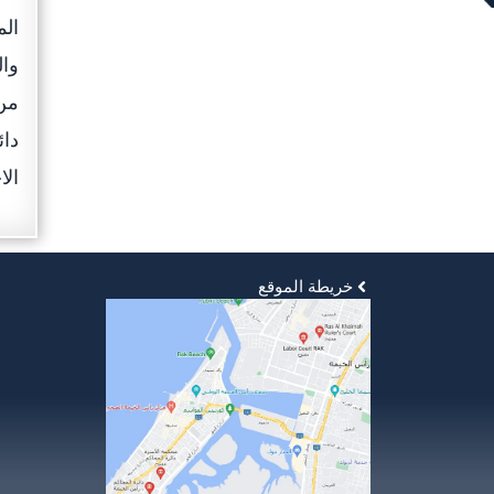
الم
وال
من 
دائ
الا
خريطة الموقع