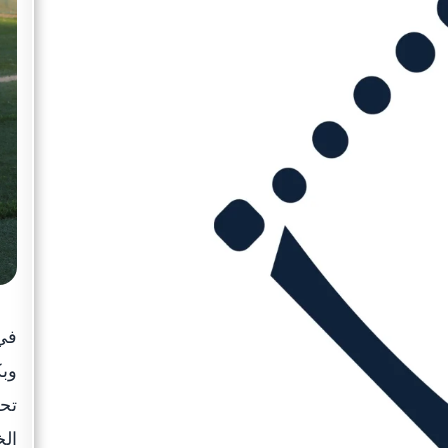
في 
وبك
تحق
الخ