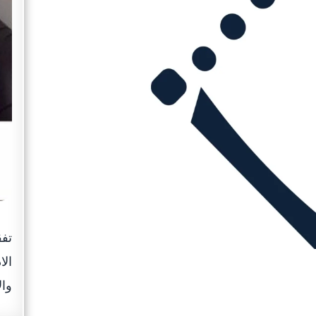
تفق
الا
وال