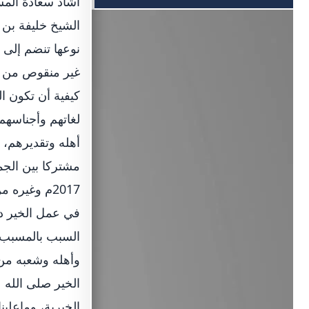
أشاد سعادة الم
نوعها تنضم إلى م
غير منقوص من ال
كيفية أن تكون ا
لغاتهم وأجناسهم 
أهله وتقديرهم، ف
مشتركا بين الجمي
2017م وغيره
في عمل الخير دو
السبب بالمسبب جز
وأهله وشعبه من ف
الخير صلى الله 
الخيرية، وماعلين