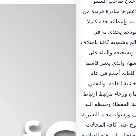
إعلان صاحب السمو
الدولة حفظه الله، عام 2017 عاما للخير واعتبرها مبادرة فريدة من
نه، وإعطائه حقه كاملا
موذجيا يحتذى به في
الم وشعوبه كافة باختلاف
ه وتشجيعه والثناء على
ها، والذي يعتبر قاسما
 للعالم أجمع في عام
 خشية الفاقة، والتفاني
ان ورخاء مرتبط ارتباط
ننا المعطاء وحفظه الله
الى ورسوله معلم البشرية
وح على كافة المجالات
ه تعالى في هذه المبادرة