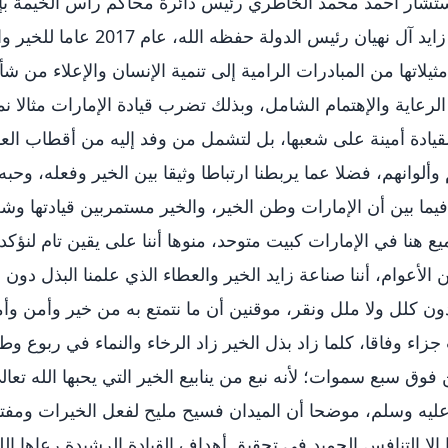
ستشار أحمد محمد الخاطري رئيس دائرة محاكم رأس الخيمة ب
الشيخ خليفة بن زايد آل نهيان رئيس 
ثيلاتها من المبادرات الرامية إلى تنمية الإنسان والإعلاء من شأ
رعاية والإهتمام الشامل، وبذلك تضرب قيادة الإمارات مثالا ن
لقيادة أمينة على شعبها، بل لتشمل من وفد إليه من أقطاب الع
وألوانهم، فضلا عما يربطنا ارتباطا وثيقا بين الخير وفعله، وحب
يما بين أن الإمارات وطن الخير، والخير مستمربين قيادتها وشعب
ع هنا في الإمارات كبيت متوحد، منوها أننا على يقين تام لنؤكد
 من الأعوام، أننا صناعة زايد الخير والعطاء الذي علمنا البذل دون
ن كلل ولا ملل ونقر، موقنين أن ما نتمتع به من خير وأمن وأم
اء وفاقا، كلما زاد بذل الخير زاد الرخاء والنماء في ربوع وط
وق سبع سموات؛ لأنه نبع من ينابيع الخير التي يحبها الله تع
عليه وسلم، موضحا أن الميدان فسيح مليح لفعل الخيرات ومفت
ا إلا التنافس الحميد في تحقيق أهداف القيادة الرشيدة رعاها الل