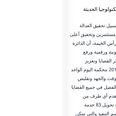
سبيل تحقيق العدالة
 ومستثمرين وتحقيق أعلى
س الخيمة، أن الدائرة
ونية ورقمية ورفع
القضايا وتعزيز
استقلالية واستقرار أوضاع الهيئة القضائية حيث استحدثت الدائرة مطلع العام 2017 محكمة اليوم الواحد
لوقت والجهد وتقليص
لفصل في جميع القضايا
 تقدم أي طرف من
المتقاضين للطعن على الأحكام الصادرة منها.وأنجزت دائرة محاكم رأس الخيمة تحويل 83 خدمة
م التنفيذ والتي تمكن