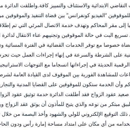
التقاضي الابتدائية والاستئناف والتمييز كافة.واطلقت الدائرة 
للموقوفين “الفيديو كونفرانس” بين قضاة التنفيذ والموقوفين م
ى مقر المحاكم وتهدف خدمة الاتصال المرئي التي تم إطلاقه
سريع البت في حالة الموقوفين وتجنيبهم عناء الانتقال لدائرة 
اة خصوصا مع توفر الخدمات القضائية في الفترة المسائية وت
منية على الشرطة والسرعة في إنهاء إجراءات العمل حيث تحر
لرقمية الحديثة في إجراءاتها انسجاما مع التوجهات الاستراتيج
عات للمشاهدة الفورية بين الموقوف لدى القيادة العامة لشر
كم وأن الخدمة ستكون للموقوفين على القضايا المدنية والتجارية
يد عقود الزواج فقد أطلقت الدائرة خدمة توثيق عقود الزواج
يق مبتكر من نوعه والذي يتيح للمأذون أن يوثق عقد الزواج و
 ذلك التوقيع الإلكتروني للولي والشهود وأخذ البصمة من خلال 
دامه من أي مكان على امتداد مساحة إمارة رأس ودون الحاج