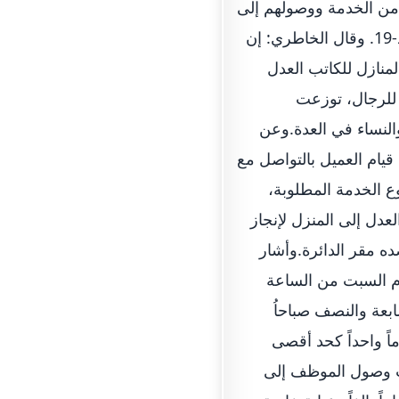
 من الخدمة ووصولهم إلى
المعاملات والحفاظ على صحتهم خاصة في ظل وجود الفيروس المستجد كوفيد-19. وقال الخاطري: إن
لعام الجاري من تقديم 135 معاملة في المنازل للكاتب العدل
المقسمة بعدد 106 معاملات للنساء و29 معاملة للرجال، توزعت
المقيمين، و18 معاملة للمرضى والنساء في العدة.وعن
يام العميل بالتواصل مع
وع الخدمة المطلوبة،
دل إلى المنزل لإنجاز
ه مقر الدائرة.وأشار
ام السبت من الساعة
ابعة والنصف صباحاُ
ً واحداً كحد أقصى
قت وصول الموظف إلى