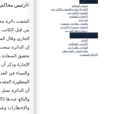
الخدمات
+
خدمات المحاكم
الأدلة الإرشادية للخدمات الإلكترونية
الخدمات الالكترونية
الإعلانات القضائية
كشفت دائرة محاك
المزادات
محامون ومأذونون معتمدون
التواصل مع مدراء الإدارات
برنامج ارتقاء التدريبي
المركز الإعلامي
+
الجاري.وقال الم
الأخبار
الأحداث والفعاليات
إن الدائرة سعت
القوانين والقرارات
مكتبة الصور والفيديوهات
تحقيق السعادة و
الأحكام المنشورة
الإمارة.وذكر أن
والنساء في العد
المتطورة المقدم
أن الدائرة تصل 
والإخطارات وغير