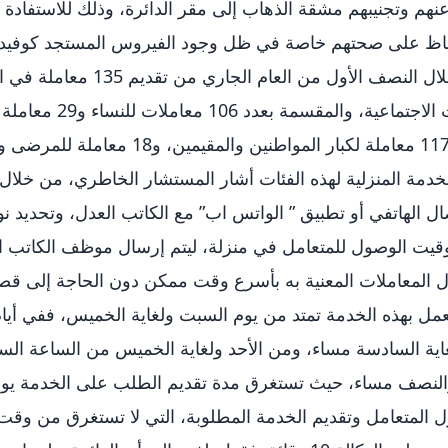
هم وتجنيبهم مشقة الذهاب إلى مقر الدائرة، وذلك للاستفادة
الدائرة تمكنت خلال النصف الأول من ا
ضمن هذه الفئات الاجتماعية، و
المعاملات على 117 معاملة لكبار المواطنين و
دمة المنزلية لهذه الفئات أشار المستشار الخاطري، من خلال ق
صال الهاتفي أو تطبيق ” الواتس اب” مع الكاتب العدل، وتحديد ن
قيت الوصول للمتعامل في منزلة، ليتم إرسال موظف الكاتب الع
 المعاملات المعنية به بأسرع وقت ممكن دون الحاجة إلى قصد
عمل بهذه الخدمة تمتد من يوم السبت ولغاية الخميس، ففي أي
ولغاية السادسة مساء، ومن الأحد ولغاية الخميس من الساعة الس
والنصف مساء، حيث تستغرق مدة تقديم الطلب على الخدمة يوما
ل المتعامل وتقديم الخدمة المطلوبة، التي لا تستغرق من و