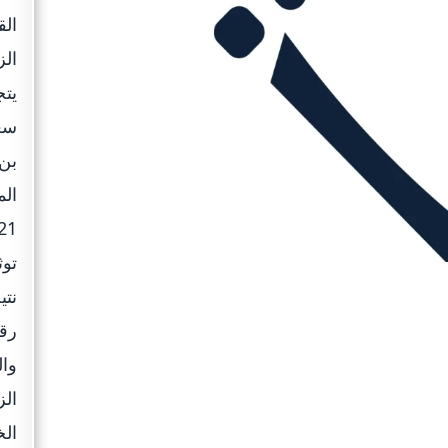
الق
الز
يتج
سع
بن
توث
نتي
رقم
وال