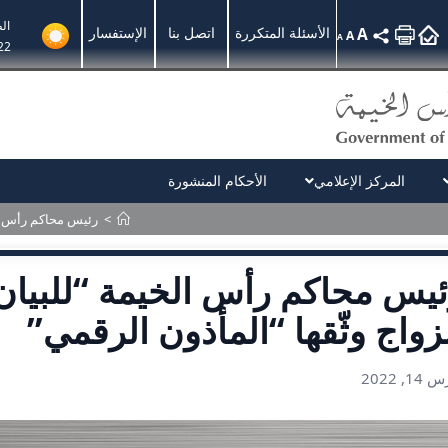
ال
A
الأسئلة المتكررة
اتصل بنا
الإستفسار
A
A
22
المركز الإعلامي
الأحكام المنشورة
>
رئيس محاكم رأس الخيمة “للبيان”: 89% من ع
زواج وثّقها “المأذون الرقمي”
1, 2022