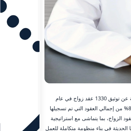
كشف المستشار أحمد محمد الخاطري رئيس محاكم رأس الخيمة عن توثيق 1330 عقد زواج في عام
2021، كما بلغ إتمام العقود عبر خدمة المأذون الرقمي بمجموع 89% من إجمالي العقود التي تم تسجيلها
قود الزواج، بما يتماشى مع استراتيجية
ا الحديثة في بناء منظومة متكاملة للعمل