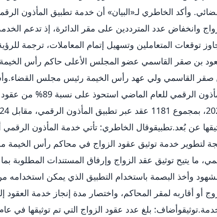
ضائي. وأكد الخاطري لـ«البيان» أن خدمة تطبيق المأذون الر
واج وانخفاض عدد المترددين على مقر الدائرة، إذ تدعم الخدمة
اوز توقعات المتعاملين وتسهيل إتمام المعاملات، ترجمة للرؤي
ود بن صقر القاسمي عضو المجلس الأعلى حاكم رأس الخيمة،
 صقر القاسمي ولي عهد رأس الخيمة رئيس مجلس القضاء.وأش
يقها عن بُعد.تطبيقوقال الخاطري: تأتي خدمة المأذون الرقمي 
جة لتطوير خدمة توثيق عقود الزواج في محاكم رأس الخيمة من 
ي، ما يتيح توثيق عقد الزواج وإرفاق المستندات المطلوبة بما ف
شهود وأخذ البصمة باستخدام التطبيق الذي يمكن استخدامه م