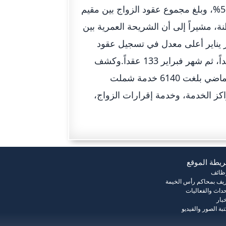
عقد زواج ما شكّل النسبة الأكبر بين عقود الزواج الأخرى بنسبة 59%، وبلغ مجموع عقود الزواج بين مقيم
مقيم ومواطنة، مشيراً إلى أن الشريحة العمرية بين
شهر يناير أعلى معدل في تسجيل عقود
الزواج بمجموع 156 عقد زواج، يليه شهر مارس بمجموع 142 عقداً، ثم شهر فبراير 133 عقداً.وكشف
الخاطري، عن أن الخدمات التي قدمها قسم عقود الزواج العام الماضي بلغت 6140 خدمة شملت
اكز الخدمة، وخدمة إقرارات الزواج،
يطة الموقع
وظائف
يف بمحاكم رأس الخيمة
حداث والفعاليات
خبار
بة الصور والفيديو