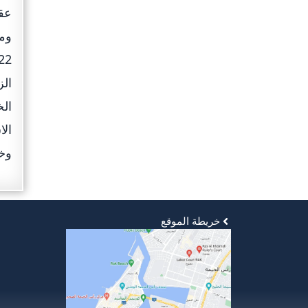
الا
وخد
خريطة الموقع