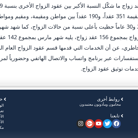
ومقيمة 351 عقداً، و190 عقداً بين مواطن ومقيمة، و
22 و30 عاماً حظيت بأعلى نسبة من حالات الزواج، كما شهد 
ستفسارات عبر برنامج واتساب والاتصال الهاتفي وحضورياً لمر
مات توثيق عقود الزواج.
روابط أخرى
خر
محامون ومأذونون معتمدون
ال
تعر
تابعنا
الأ
الأ
مكت