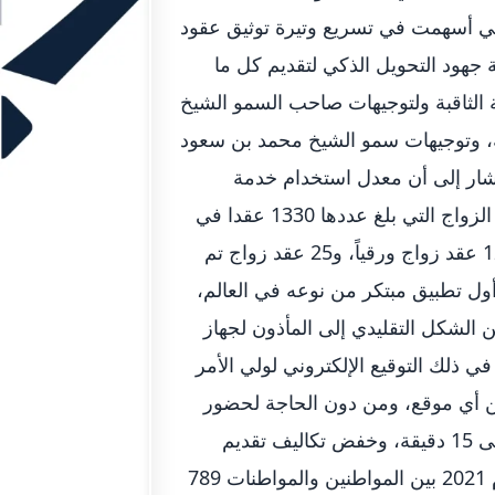
قمي أسهمت في تسريع وتيرة توثيق عقود
 جهود التحويل الذكي لتقديم كل ما
ة الثاقبة ولتوجيهات صاحب السمو الشيخ
 وتوجيهات سمو الشيخ محمد بن سعود
ار إلى أن معدل استخدام خدمة
المأذون الرقمي للعام الماضي استحوذ على نسبة 89% من عقود الزواج التي بلغ عددها 1330 عقدا في
2021، بمجموع 1181 عقد عبر تطبيق المأذون الرقمي، مقابل 124 عقد زواج ورقياً، و25 عقد زواج تم
أول تطبيق مبتكر من نوعه في العالم،
الشكل التقليدي إلى المأذون لجهاز
ي ذلك التوقيع الإلكتروني لولي الأمر
ن أي موقع، ومن دون الحاجة لحضور
الزوج أو أقاربه لمقر المحاكم، واختصار مدة إنجاز خدمة العقود إلى 15 دقيقة، وخفض تكاليف تقديم
الخدمة.توثيقوأضاف: بلغ عدد عقود الزواج التي تم توثيقها في عام 2021 بين المواطنين والمواطنات 789