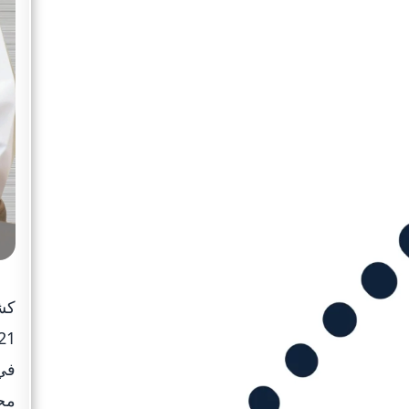
في 
محا