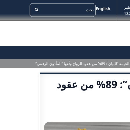
ظهر
English
12:
قود الزواج وثّقها “المأذون الرقمي”
رئيس محاكم رأس الخيمة “للبيان”: 89% من عقود