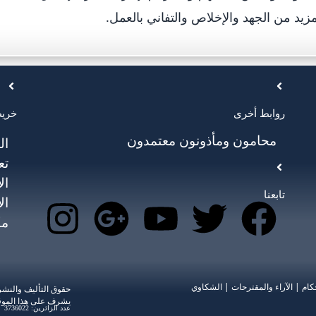
زيد من الجهد والإخلاص والتفاني بالعمل.
روابط أخرى
خريط
محامون ومأذونون معتمدون
ال
تع
ال
تابعنا
ال
مك
كام
|
الآراء والمقترحات
|
الشكاوي
حقوق التأليف والنش
يشرف على هذا الموق
عدد الزائرين: 3736022