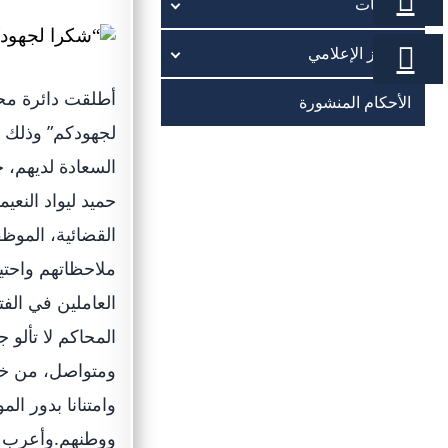
الخدمات
المركز الإعلامي
أطلقت دائرة محا
الأحكام المنشورة
لجهودكم” وذلك ت
السعادة لديهم، 
حميد ليواد النعي
القضائية، الموظف
ملاحظاتهم واحتي
العاملين في الف
المحاكم لا تألو
ومتواصل، من خلا
وامتنانا بدور ال
ووطنهم.وأعرب ال