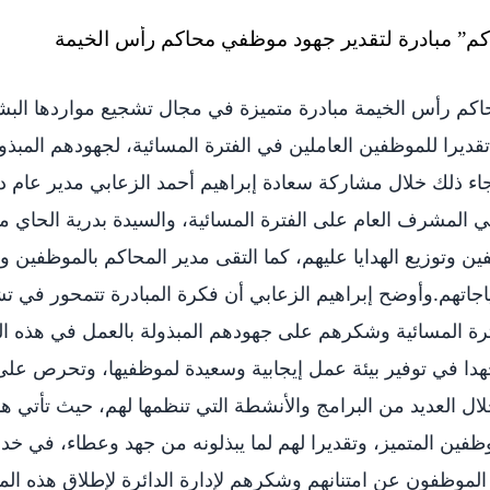
كم رأس الخيمة مبادرة متميزة في مجال تشجيع مواردها البش
قديرا للموظفين العاملين في الفترة المسائية، لجهودهم المبذو
جاء ذلك خلال مشاركة سعادة إبراهيم أحمد الزعابي مدير عام دا
مي المشرف العام على الفترة المسائية، والسيدة بدرية الحاي م
ين وتوزيع الهدايا عليهم، كما التقى مدير المحاكم بالموظفين و
اجاتهم.وأوضح إبراهيم الزعابي أن فكرة المبادرة تتمحور في 
ترة المسائية وشكرهم على جهودهم المبذولة بالعمل في هذه الفت
 جهدا في توفير بيئة عمل إيجابية وسعيدة لموظفيها، وتحرص على
ل العديد من البرامج والأنشطة التي تنظمها لهم، حيث تأتي هذه
موظفين المتميز، وتقديرا لهم لما يبذلونه من جهد وعطاء، في خ
موظفون عن امتنانهم وشكرهم لإدارة الدائرة لإطلاق هذه المب