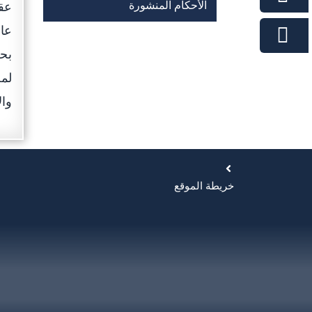
الأحكام المنشورة
عقد
عام
بحض
لمج
وال
خريطة الموقع