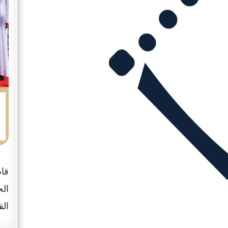
قام
الح
الق