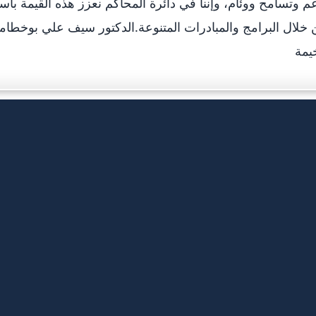
غم وتسامح ووئام، وإننا في دائرة المحاكم نعزز هذه القيمة با
خلال البرامج والمبادرات المتنوعة.الدكتور سيف علي بوخطا
يمة