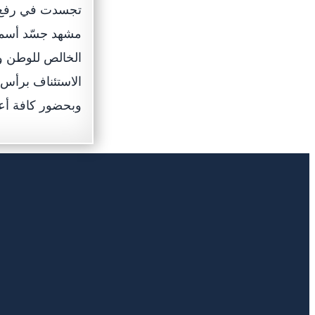
تجسدت في رفع ا
مشهد جسّد أسمى 
الخالص للوطن وق
الاستئناف برأس 
وبحضور كافة أعض