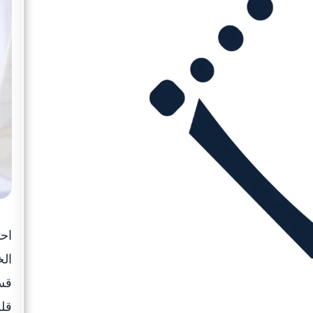
الخ
قسم
قلو