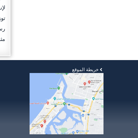
لإن
توز
رسا
مثم
خريطة الموقع