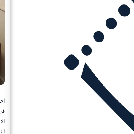
احت
في 
الا
الت