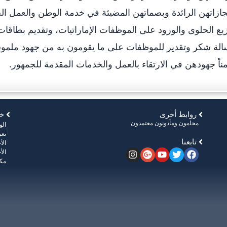
جازاتهن الرائدة وبصماتهن المضيئة في خدمة الوطن والعمل ال
يع الحلوى والورود على الموظفات الإماراتيات، وتقديم بطاقات ا
لة شكر وتقدير للموظفات على ما يقومون به من جهود ملموس
ناً جهودهن في الارتقاء بالعمل والخدمات المقدمة للجمهور.
روابط أخرى
خر
محامون ومأذونون معتمدون
ال
تعر
تابعنا
الأ
الأ
مكت