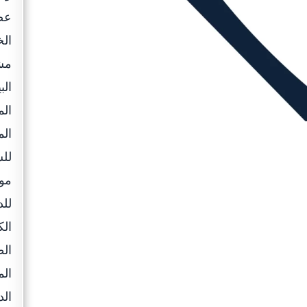
عض
الخ
مش
الب
الم
للس
للد
الك
الط
الم
الد