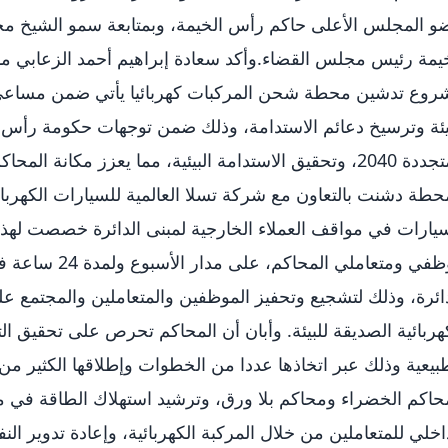
و المجلس الأعلى حاكم رأس الخيمة، وبمتابعة سمو الشيخ م
يمة رئيس مجلس القضاء.وأكد سعادة إبراهيم أحمد الزعابي مد
روع تدشين محطة شحن المركبات كهربائيا يأتي ضمن مساعي
يئة وترسيخ دعائم الاستدامة، وذلك ضمن توجهات حكومة رأس ا
المتجددة 2040، وتحقيق الاستدامة البيئية، مما يعزز مكانة 
حطة دشنت بالتعاون مع شركة تسلا العالمية للسيارات الكهرب
يارات في مواقف العملاء الخارجية لمبنى الدائرة خصصت لهذه
موظفي ومتعاملي ا
ائرة، وذلك لتشجيع وتحفيز الموظفين والمتعاملين والمجتمع ع
هربائية الصديقة للبيئة. وأبان أن المحاكم تحرص على تحقيق ال
بيعية وذلك عبر اتخاذها عددا من الخطوات وإطلاقها الكثير من
حاكم الخضراء ومحاكم بلا ورق، وترشيد استهلاك الطاقة في مرا
اخلي للمتعاملين من خلال المركبة الكهربائية، وإعادة تدوير ا