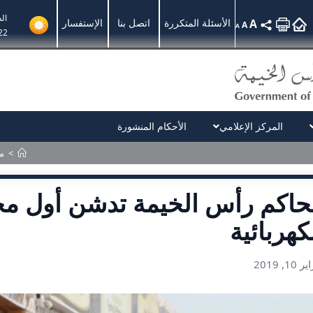
ال
A
الأسئلة المتكررة
اتصل بنا
الإستفسار
A
A
22
المركز الإعلامي
الأحكام المنشورة
>
م
حاكم رأس الخيمة تدشن أول م
كهربائية
10, 2019