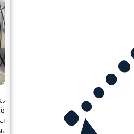
دشن
كأو
الم
واس