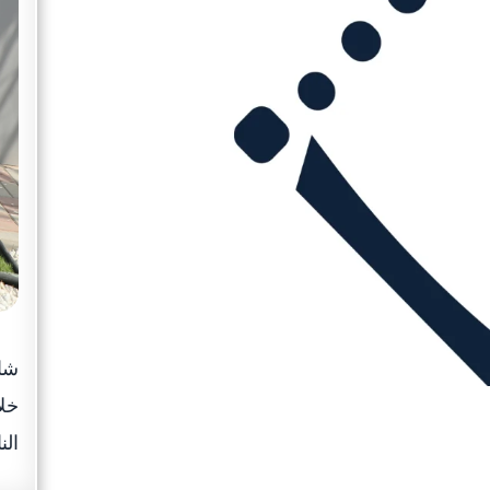
شار
خلا
الن