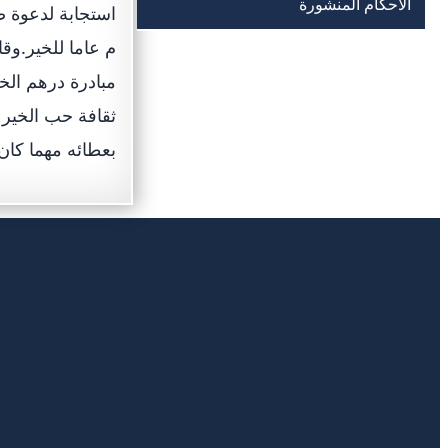
الأحكام المنشورة
م عاما للخير.وق
مبادرة درهم الخ
ثقافة حب الخير 
بعطائه مهما كان