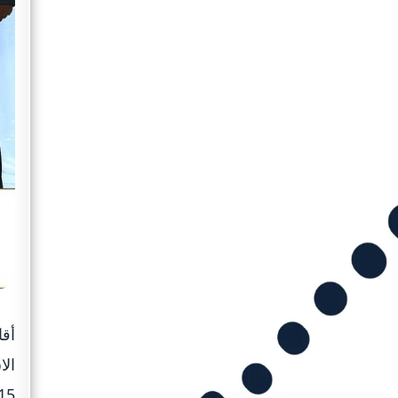
أقا
الا