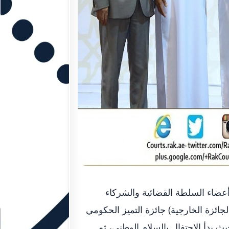
أعضاء السلطة القضائية والشركاء
جائزة الخارجية) جائزة التميز الحكومي
(الجائزة الداخلية) جائزة منارة التميز والإبداع 2015 ..حيث بدأ الاحتفال بالسلام الوطني، ثم