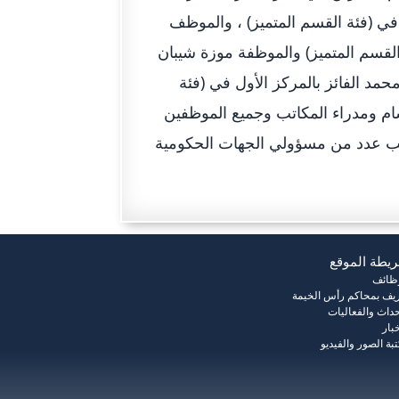
الأول في (فئة القسم المتميز) ، والموظف
القسم المتميز) والموظفة موزة شيبان
مد الفائز بالمركز الأول في (فئة
قسام ومدراء المكاتب وجميع الموظفين
جانب عدد من مسؤولي الجهات الحكومية
يطة الموقع
وظائف
يف بمحاكم رأس الخيمة
حداث والفعاليات
خبار
بة الصور والفيديو