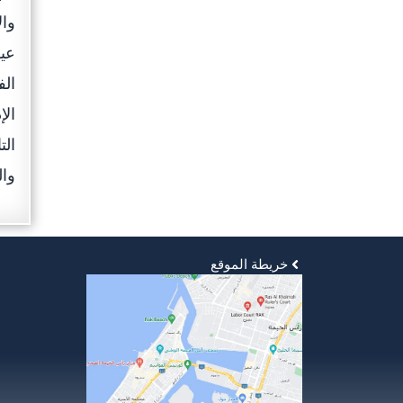
عيس
الف
الإ
الت
وال
خريطة الموقع