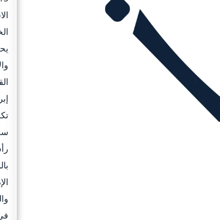
الا
الخ
وال
الق
إبر
تكر
سعا
بال
الإ
وال
في 