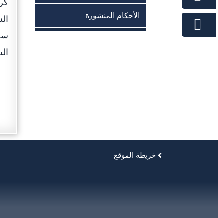
كرم
الأحكام المنشورة
الش
سعا
الش
خريطة الموقع