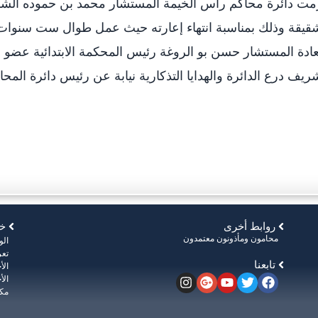
ت دائرة محاكم رأس الخيمة المستشار محمد بن حموده الشري
قيقة وذلك بمناسبة انتهاء إعارته حيث عمل طوال ست سنوات
دة المستشار حسن بو الروغة رئيس المحكمة الابتدائية عضو
ريف درع الدائرة والهدايا التذكارية نيابة عن رئيس دائرة المحا
روابط أخرى
خر
محامون ومأذونون معتمدون
ال
تعر
تابعنا
الأ
الأ
مكت