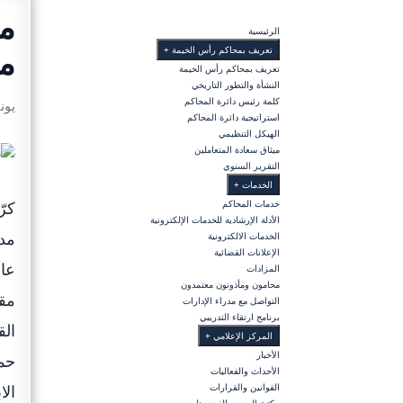
الرئيسية
من
تعريف بمحاكم رأس الخيمة
+
تعريف بمحاكم رأس الخيمة
النشأة والتطور التاريخي
كلمة رئيس دائرة المحاكم
يونيو 19
استراتيجية دائرة المحاكم
الهيكل التنظيمي
ميثاق سعادة المتعاملين
التقرير السنوي
الخدمات
+
خدمات المحاكم
كرّ
الأدلة الإرشادية للخدمات الإلكترونية
الخدمات الالكترونية
الإعلانات القضائية
عام
المزادات
محامون ومأذونون معتمدون
مقر
التواصل مع مدراء الإدارات
برنامج ارتقاء التدريبي
الق
المركز الإعلامي
+
الأخبار
حم
الأحداث والفعاليات
القوانين والقرارات
الا