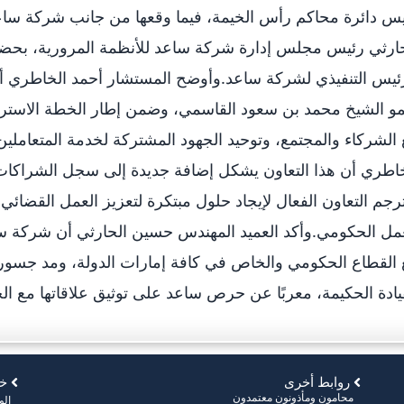
س دائرة محاكم رأس الخيمة، فيما وقعها من جانب شركة ساع
حارثي رئيس مجلس إدارة شركة ساعد للأنظمة المرورية، بحض
ئيس التنفيذي لشركة ساعد.وأوضح المستشار أحمد الخاطري أن تو
 الشيخ محمد بن سعود القاسمي، وضمن إطار الخطة الاستراتيجي
الشركاء والمجتمع، وتوحيد الجهود المشتركة لخدمة المتعاملين
اطري أن هذا التعاون يشكل إضافة جديدة إلى سجل الشراكات الا
رجم التعاون الفعال لإيجاد حلول مبتكرة لتعزيز العمل القضا
مل الحكومي.وأكد العميد المهندس حسين الحارثي أن شركة س
القطاع الحكومي والخاص في كافة إمارات الدولة، ومد جسور ا
يادة الحكيمة، معربًا عن حرص ساعد على توثيق علاقاتها مع الج
روابط أخرى
خر
محامون ومأذونون معتمدون
ال