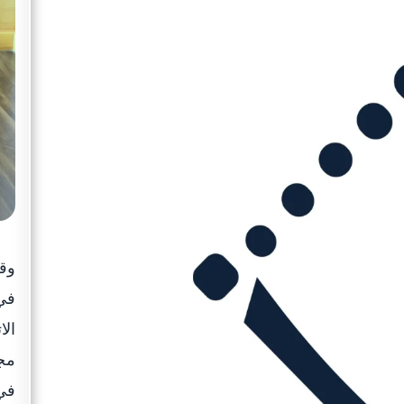
وقع
في 
الا
مجل
في 