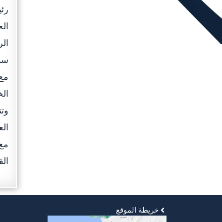
رئي
ال
الر
سمو
مع 
الخ
وتت
الع
مع 
الق
خريطة الموقع