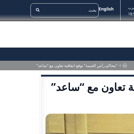
غرب
English
18:
>
“محاكم رأس الخيمة” توقع اتفاقية تعاون مع “ساعد”
ة تعاون مع “ساعد”