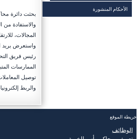
الأحكام المنشورة
بحثت دائرة محاك
والاستفادة من ا
المجالات، للارتق
واستعرض بريد ال
رئيس فريق التحو
الممارسات المتب
توصيل المعاملات
والربط إلكترونيا
خريطة الموقع
الوظائف
تعريف بمحاكم رأس الخيمة