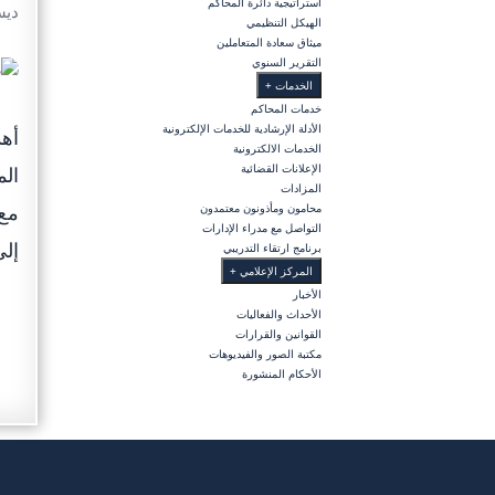
استراتيجية دائرة المحاكم
ديسمبر
الهيكل التنظيمي
ميثاق سعادة المتعاملين
التقرير السنوي
الخدمات
+
خدمات المحاكم
الأدلة الإرشادية للخدمات الإلكترونية
أهد
الخدمات الالكترونية
الإعلانات القضائية
الم
المزادات
مع 
محامون ومأذونون معتمدون
التواصل مع مدراء الإدارات
إلى
برنامج ارتقاء التدريبي
المركز الإعلامي
+
الأخبار
الأحداث والفعاليات
القوانين والقرارات
مكتبة الصور والفيديوهات
الأحكام المنشورة