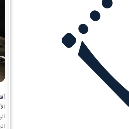
أقا
الأ
الو
ال