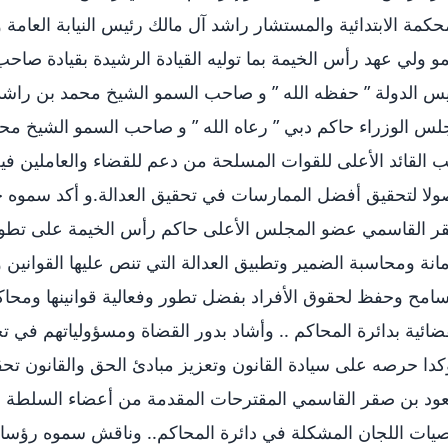
حكمة الابتدائية والمستشار راشد آل مالك رئيس النيابة العامة
 ولي عهد رأس الخيمة بما توليه القيادة الرشيدة بقيادة صاحب
س الدولة ” حفظه الله ” و صاحب السمو الشيخ محمد بن راشد
س الوزراء حاكم دبي ” رعاه الله ” و صاحب السمو الشيخ محم
ب القائد الأعلى للقوات المسلحة من دعم للقضاء والعاملين ف
ولا لتحقيق أفضل الممارسات في تحقيق العدالة.و أكد سمو
ر القاسمي عضو المجلس الأعلى حاكم رأس الخيمة على تطوي
مانة ومحاسبة الضمير وتطبيق العدالة التي تنص عليها القوانين و
امح وحفظ لحقوق الأفراد بفضل تطور وفعالية قوانينها ومحا
ضائية بدائرة المحاكم .. وأشاد بدور القضاة ومسؤولياتهم في 
دا حرصه على سيادة القانون وتعزيز مبادئ الحق والقانون تح
د بن صقر القاسمي المقترحات المقدمة من أعضاء السلطة ال
يات اللجان المشكلة في دائرة المحاكم.. وناقش سموه رؤساء 