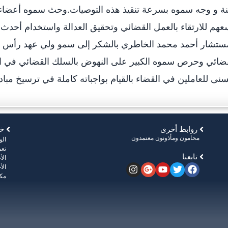
ة و وجه سموه بسرعة تنقيذ هذه التوصيات.وحث سموه أعضاء 
هم للارتقاء بالعمل القضائي وتحقيق العدالة واستخدام أحدث ا
ستشار أحمد محمد الخاطري بالشكر إلى سمو ولي عهد رأس الخ
ضائي وحرص سموه الكبير على النهوض بالسلك القضائي في الإما
سنى للعاملين في القضاء بالقيام بواجباته كاملة في ترسيخ مبادئ
روابط أخرى
خر
محامون ومأذونون معتمدون
ال
تعر
تابعنا
الأ
الأ
مكت