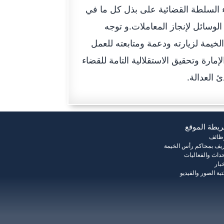
السلطة القضائية على بذل كل ما في
لوسائل لإنجاز المعاملات.و توجه
يمة لزيارته ودعمة ومتابعته للعمل
رة وتحقيق الاستقلالية التامة للقضاء
 العدالة.
يطة الموقع
وظائف
يف بمحاكم رأس الخيمة
حداث والفعاليات
خبار
بة الصور والفيديو