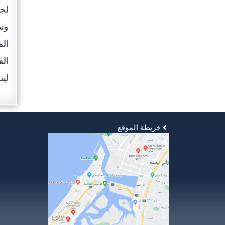
لجن
وسع
الم
الق
ليت
خريطة الموقع