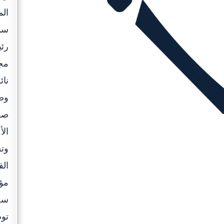
الم
سمو
رئي
مجل
نائ
وص
صق
الأ
وتس
الق
مؤك
سعو
توص