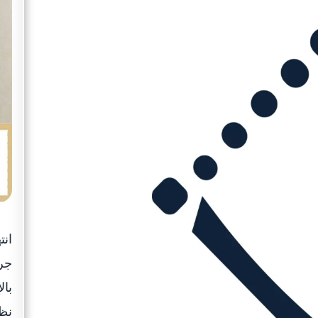
جر
بال