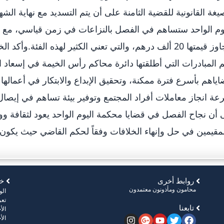
يغة القانونية للقضية الثامنة على أن يتم التسديد مع نهاية ال
وم الواحد ستساهم في الفصل بالنزاعات في زمن قياسي، مع ض
تتجاوز قيمتها 20 ألف درهم، والتي تعني الكثير لهذه الفئة
 المبادرات التي أطلقتها دائرة محاكم رأس الخيمة في إسعاد ال
ياهم بأسرع فترة ممكنة، وتحقيق الإبداع والابتكار في أعمالها
ة انجاز معاملات أفراد المجتمع وتوفير بيئة تساهم في إيصال
 أن نجاح الفصل في قضايا محكمة اليوم الواحد يعود لثقافة وو
مقيمين في حل وإنهاء الخلافات وفقاً لحكم القاضي حيث يكون الحك
روابط أخرى
خر
محامون ومأذونون معتمدون
ال
تعر
تابعنا
الأ
الأ