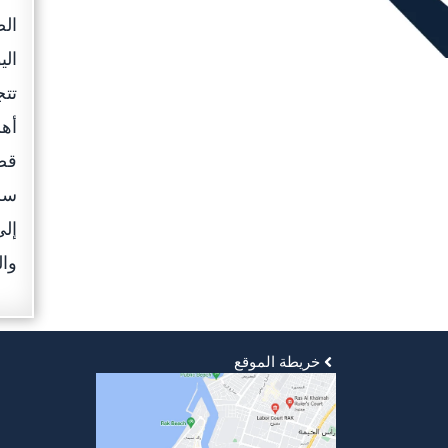
الص
الي
أهم
قضا
سرع
إلى
وال
خريطة الموقع