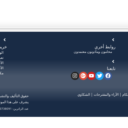
روابط أخرى
خريط
محامون ومأذونون معتمدون
ال
تعر
الأ
تابعنا
الأ
مكت
كام
|
الآراء والمقترحات
|
الشكاوي
حقوق التأليف والنش
يشرف على هذا الموق
عدد الزائرين: 3738091