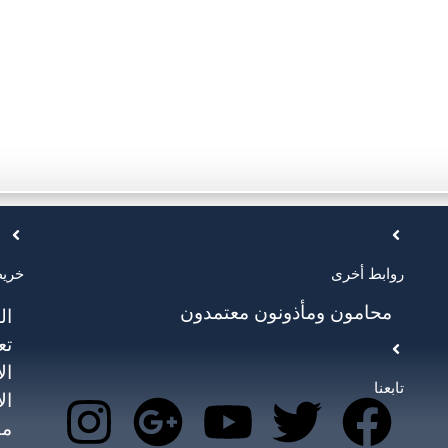
روابط أخرى
خريط
محامون ومأذونون معتمدون
ال
تع
ال
تابعنا
ال
مك