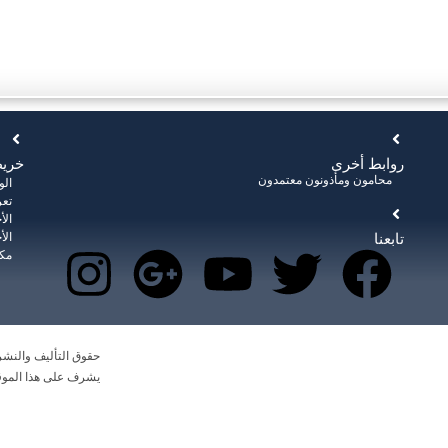
روابط أخرى
خريط
محامون ومأذونون معتمدون
ال
تعر
الأ
تابعنا
الأ
مكت
كام
|
الآراء والمقترحات
|
الشكاوي
حقوق التأليف والنش
يشرف على هذا الموق
عدد الزائرين: 3738641