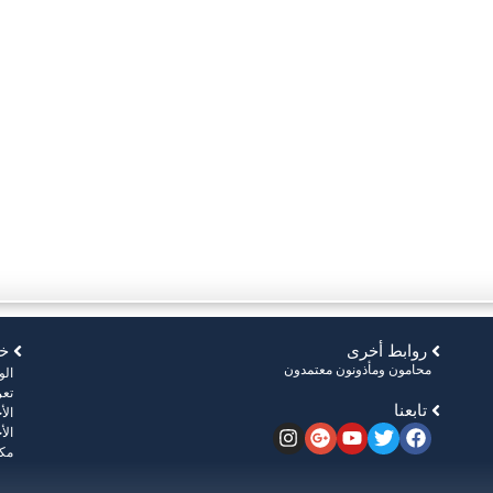
روابط أخرى
خر
محامون ومأذونون معتمدون
ال
تعر
تابعنا
الأ
الأ
مكت