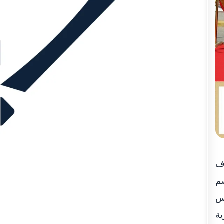
رف
سم
تس
ية