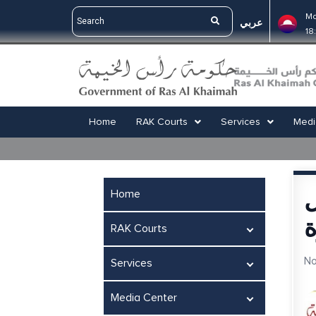
Ma
عربي
18
Home
RAK Courts
Services
Medi
ل
Home
ة
RAK Courts
No
Services
Media Center