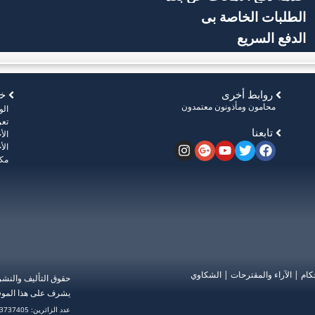
الطلبات الخاصة بي
الدفع السريع
روابط أخرى
خر
محامون ومأذونون معتمدون
ال
تعر
تابعنا
الأ
الأ
مكت
كام
|
الآراء والمقترحات
|
الشكاوي
حقوق التأليف والنش
يشرف على هذا الموق
عدد الزائرين: 3737405