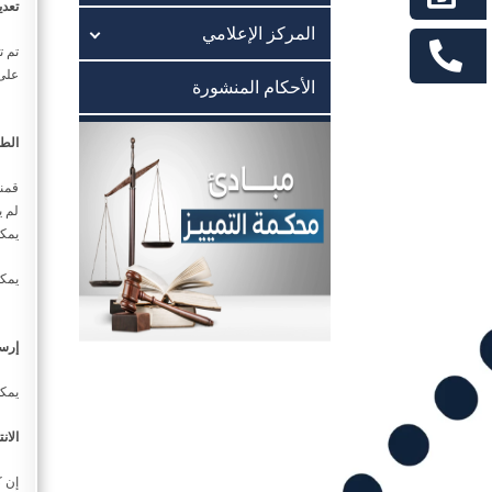
تعد
المركز الإعلامي
تم ت
على 
الأحكام المنشورة
الطب
قمنا
لم ي
يمكن
يمكن
إرسا
يمكن
الان
إن ك