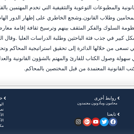
انونية والمطبوعات التوعوية والتثقيفية التي تخدم المهتمين با
محامين وطلاب القانون.وشجع الخاطري على إظهار الدور الهام
ومة السلوك والفكر المثقف بينهم وترسيخ ثقافة إقامة معارض ا
ل كبير في جذب فئة الباحثين وطلبة الدراسات العليا .وقال 
ي تسعى من خلالها الدائرة إلى تحقيق استراتيجية المحاكم وت
سهولة وصول الكتاب للقارئ والمهتم بالشؤون القانونية والع
تب القانونية المعتمدة من قبل المختصين بالمحاكم.
روابط أخرى
خر
محامون ومأذونون معتمدون
ال
تعر
تابعنا
الأ
الأ
مكت