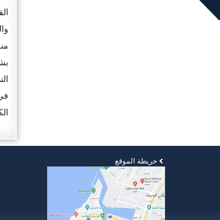
الق
وال
منظ
بشك
الت
في 
الك
خريطة الموقع