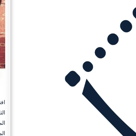
افت
الث
الم
الم