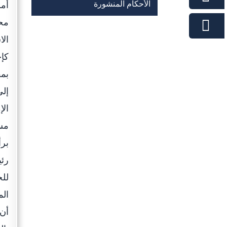
الأحكام المنشورة
أم
محا
الا
كإح
بمق
إلى
الإ
مس
برأ
رئي
للح
الم
أن 