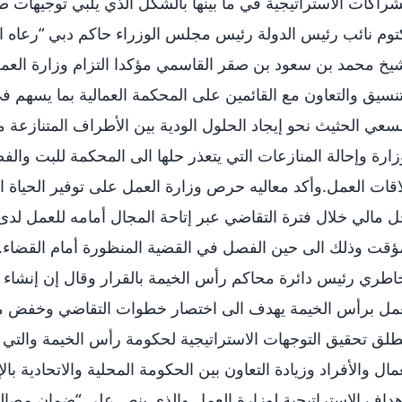
شراكات الاستراتيجية في ما بينها بالشكل الذي يلبي توجيها
وم نائب رئيس الدولة رئيس مجلس الوزراء حاكم دبي “رعاه ا
يخ محمد بن سعود بن صقر القاسمي مؤكدا التزام وزارة العمل
تنسيق والتعاون مع القائمين على المحكمة العمالية بما يسهم ف
سعي الحثيث نحو إيجاد الحلول الودية بين الأطراف المتنازعة من
زارة وإحالة المنازعات التي يتعذر حلها الى المحكمة للبت والفص
قات العمل.وأكد معاليه حرص وزارة العمل على توفير الحياة ا
 مالي خلال فترة التقاضي عبر إتاحة المجال أمامه للعمل ل
ؤقت وذلك الى حين الفصل في القضية المنظورة أمام القضاء.
اطري رئيس دائرة محاكم رأس الخيمة بالقرار وقال إن إنشاء
مل برأس الخيمة يهدف الى اختصار خطوات التقاضي وخفض معد
لق تحقيق التوجهات الاستراتيجية لحكومة رأس الخيمة والتي ت
مال والأفراد وزيادة التعاون بين الحكومة المحلية والاتحادية ب
هداف الاستراتيجية لوزارة العمل والذي ينص على “ضمان مصالح 