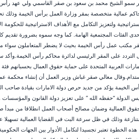
ر سمو الشيخ محمد بن سعود بن صقر القاسمي ولي عهد رأس ا
كم عمالية متخصصة بمقر وزارة العمل برأس الخيمة وذلك تح
ستراتيجية ولتعزيز التكامل مع الأهداف الاستراتيجية للحكومة ا
دى الفئات المجتمعية الهامة. كما وجه سموه بضرورة تقديم كاف
ر مكتب عمل رأس الخيمة بحيث لا يضطر المتعاملون سواء من 
 التردد على المقر الرئيسي لدائرة محاكم رأس الخيمة.وأكد
مارات العربية المتحدة على حماية حقوق العمال بحسبانهم فئة م
تدام.وقال معالي صقر غباش وزير العمل أن إنشاء محكمة عم
س الخيمة يؤكد من جديد حرص دولة الامارات بقيادة صاحب الس
س الدولة “حفظه الله ” على تعزيز دولة القانون والمؤسسات 
قوق العمالية وضمان مصالح أصحاب العمل انطلاقا من مبدأ ص
تنازعة وذلك في ظل سرعة البت في القضايا العمالية تسهيلا ع
هذه الخطوة تعتبر تجسيدا لتكامل الأدوار بين الجهات الحكومية ا