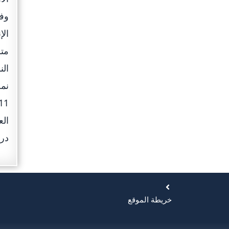
وفق
الإ
متز
الن
الع
درج
خريطة الموقع