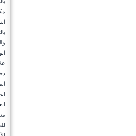
بال
مكت
الش
بال
وال
الو
علا
دخل
الم
الخ
الع
منط
للع
الأ