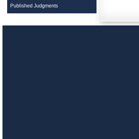
Published Judgments