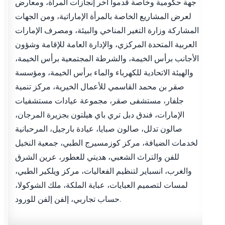
جهة حكومية وخاصة قدموا آخر إنجازات المرأة، ومعارض
لعرض المشاريع الخاصة بالمرأة الإماراتية، ومن الجهات
المشاركة وزارة التغير المناخي والبيئة، ومصرف الإمارات
العربية المتحدة المركزي، والإدارة العامة للإقامة وشؤون
الأجانب برأس الخيمة، والشرطة المجتمعية برأس الخيمة،
والهيئة الاتحادية للكهرباء والماء برأس الخيمة، ومؤسسة
صقر بن محمد القاسمي للأعمال الخيرية، مركز تنمية
جلفار، مستشفى صقر، مجموعة عيادات مستشفيات
الإمارات، فندق دبل تري باي هيلتون بجزيرة المرجان،
صالون تدلل، صالون صبايا، عيادة بارجيل، المرحبانية
لخدمات الضيافة، مركز كوزمسيرج الطبي، جمعية النخيل
للفن والتراث الشعبي، هديتي للعطور، عرين الشرق
والغرب، انسباير لتنظيم الفعاليات، مركز ويلكير الطبي،
لمسات لتصميم العبايات، عباية الملكة، ملك الشوكولا،
حساب تجاربي، إلفن إلفن للورود.