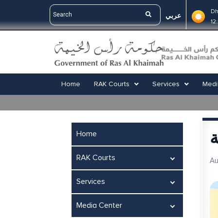
Dh
عربي
12
Home
RAK Courts
Services
Medi
ة
Home
RAK Courts
Au
Services
Media Center