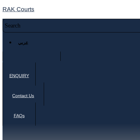
RAK Courts
عربي
ENQUIRY
Contact Us
FAQs