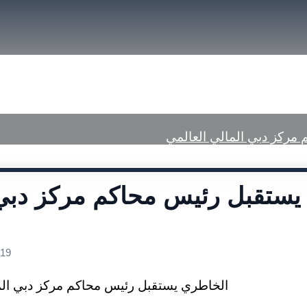
font
font
size.
size.
size.
a Center
Published Judgments
مركز دبي المالي العالمي
يستقبل رئيس محاكم مركز دبي 
019