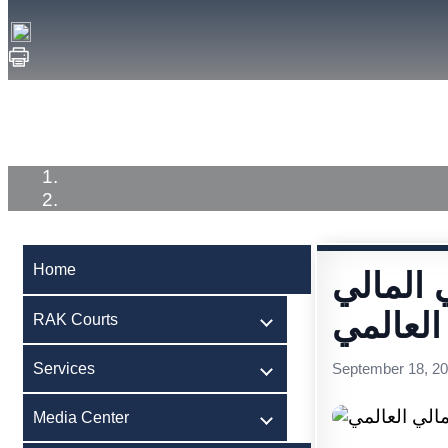
Home
RAK Courts
Services
Medi
Home
المالي
العالمي
RAK Courts
Services
September 18, 2
Media Center