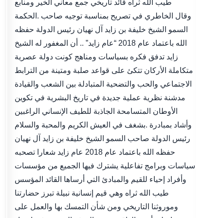
طيب الله ثراه قائد تاريخي جمع معاني الخير ومنابع
الحكمة. ‎وقال الخاطري في تصريح بمناسبة توجيه صاحب
السمو الشيخ خليفة بن زايد آل نهيان رئيس الدولة حفظه
الله باعتماد عام 2018 “عام زايد” .. أن المغفور له الشيخ
زايد تدفق فكره بسياسات ومناهج كونت دولة عصرية
متكاملة الأركان تتكئ على قواعد صلبة ومتينة من الترابط
الاجتماعي والحب والتضحية المتبادلة بين الشعب والقيادة
مدشنة نظرية عملية جديدة في تاريخ البشرية في تكوين
الأوطان المتسامحة الجاذبة للطيف الإنساني الراغبين
بشغف في العيش الكريم والمحبة والسلام. ‎وأشاد بمبادرة
صاحب السمو الشيخ خليفة بن زايد آل نهيان ‎رئيس الدولة
حفظه الله باعتماد عام 2018 عام زايد شعارا تصحبه
سياسات وبرامج تفاعلية يشترك فيها الجميع من مؤسسات
وأفراد إحياء للقيم والمبادئ التي أرساها القائد المؤسس
طيب الله ثراه وهي قيم إنسانية نبيلة تبرز حضارتنا
وموروثنا التاريخي ومن شأن التمسك بها والعمل على