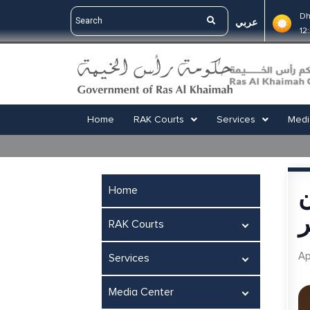
Dh
عربي
12
Home
RAK Courts
Services
Medi
ن
Home
RAK Courts
Ap
Services
Media Center