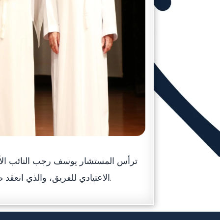
ترأس المستشار يوسف رجب النائب الأو
الاعتيادي للفريق، والذي انعقد صباح اليوم الخميس، الموافق 14-04-2016، بحضور اعضاء الفريق.