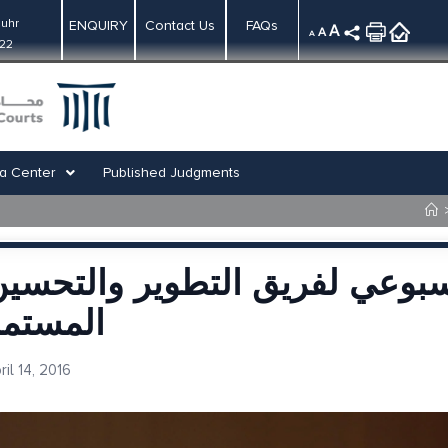
uhr
ENQUIRY
Contact Us
FAQs
A
A
A
:22
a Center
Published Judgments
لاسبوعي لفريق التطوير والتحسي
المستمر
ril 14, 2016