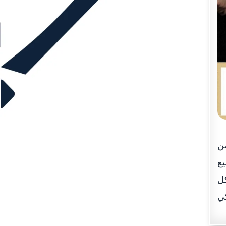
من
يع
كل