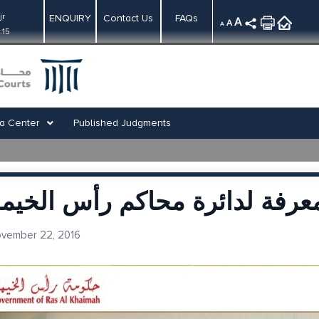
jr
ENQUIRY
Contact Us
FAQs
A
A
A
:15
a Center
Published Judgments
عرفة لدائرة محاكم رأس الخيم
vember 22, 2016