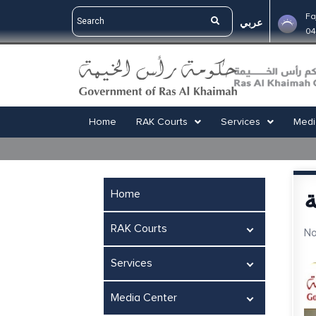
Fa
عربي
04
Home
RAK Courts
Services
Medi
ة
Home
RAK Courts
No
Services
Media Center