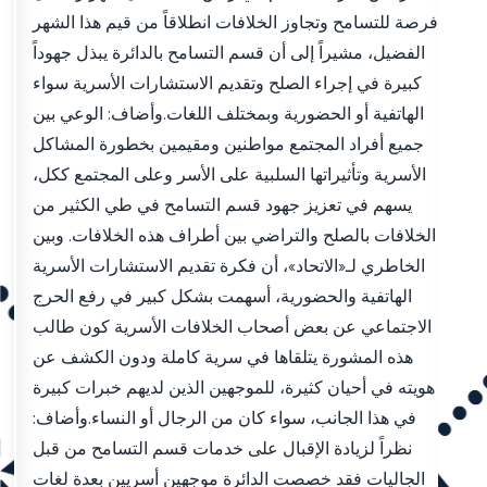
فرصة للتسامح وتجاوز الخلافات انطلاقاً من قيم هذا الشهر
الفضيل، مشيراً إلى أن قسم التسامح بالدائرة يبذل جهوداً
كبيرة في إجراء الصلح وتقديم الاستشارات الأسرية سواء
الهاتفية أو الحضورية وبمختلف اللغات.وأضاف: الوعي بين
جميع أفراد المجتمع مواطنين ومقيمين بخطورة المشاكل
الأسرية وتأثيراتها السلبية على الأسر وعلى المجتمع ككل،
يسهم في تعزيز جهود قسم التسامح في طي الكثير من
الخلافات بالصلح والتراضي بين أطراف هذه الخلافات. وبين
الخاطري لـ«الاتحاد»، أن فكرة تقديم الاستشارات الأسرية
الهاتفية والحضورية، أسهمت بشكل كبير في رفع الحرج
الاجتماعي عن بعض أصحاب الخلافات الأسرية كون طالب
هذه المشورة يتلقاها في سرية كاملة ودون الكشف عن
هويته في أحيان كثيرة، للموجهين الذين لديهم خبرات كبيرة
في هذا الجانب، سواء كان من الرجال أو النساء.وأضاف:
نظراً لزيادة الإقبال على خدمات قسم التسامح من قبل
الجاليات فقد خصصت الدائرة موجهين أسريين بعدة لغات